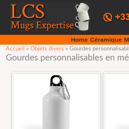
Aller
au
contenu
Home
Céramique
M
Accueil
»
Objets divers
»
Gourdes personnalisabl
Gourdes personnalisables en mé