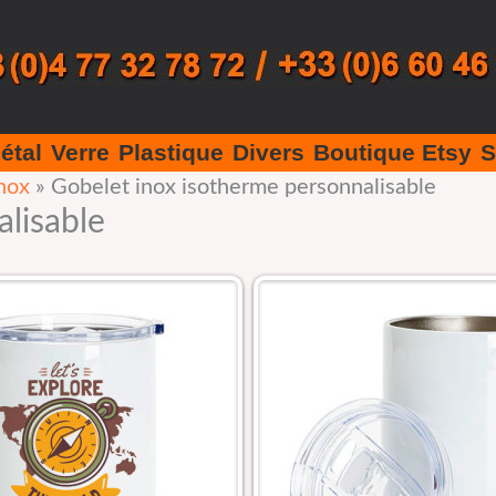
étal
Verre
Plastique
Divers
Boutique Etsy
S
nox
»
Gobelet inox isotherme personnalisable
lisable