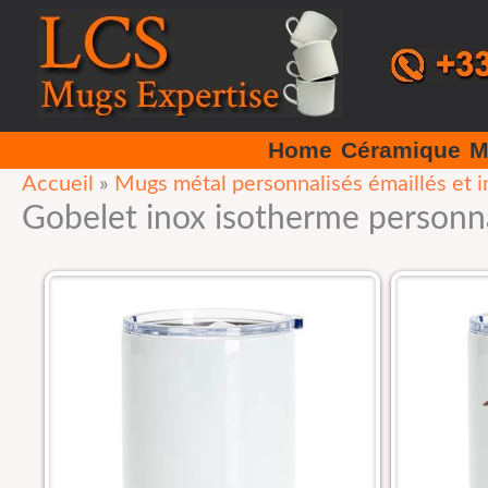
Aller
au
contenu
Home
Céramique
M
Accueil
»
Mugs métal personnalisés émaillés et i
Gobelet inox isotherme personna