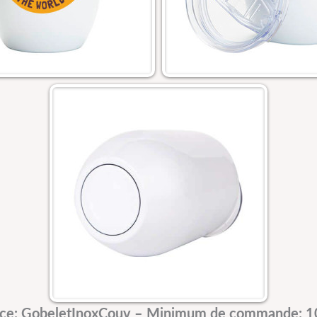
ce: GobeletInoxCouv –
Minimum de commande: 10