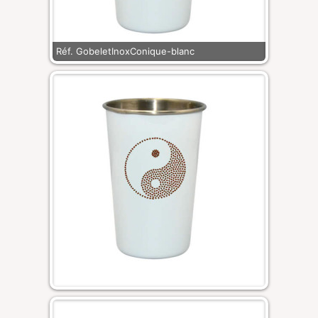
Réf. GobeletInoxConique-blanc