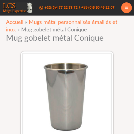
Aller
au
Accueil
»
Mugs métal personnalisés émaillés et
contenu
inox
»
Mug gobelet métal Conique
Mug gobelet métal Conique