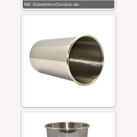
Réf. GobeletInoxConique-alu