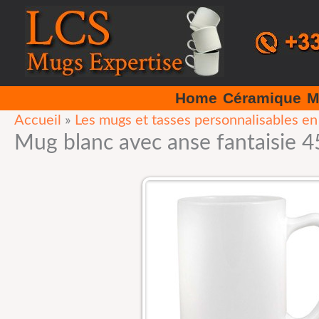
Aller
au
contenu
Home
Céramique
M
Accueil
»
Les mugs et tasses personnalisables e
Mug blanc avec anse fantaisie 4