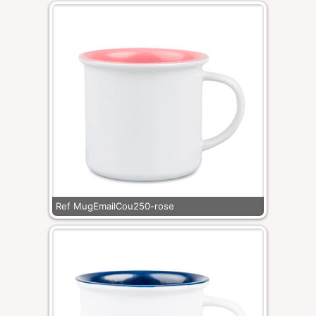
Ref MugEmailCou250-rose