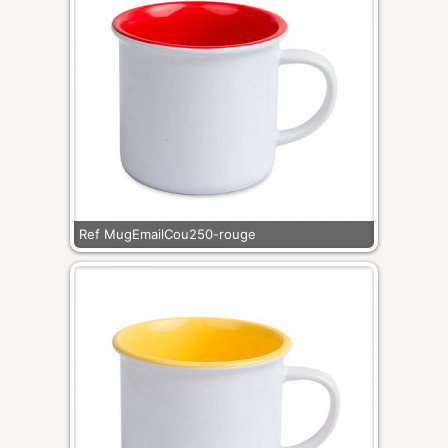
Ref MugEmailCou250-rouge