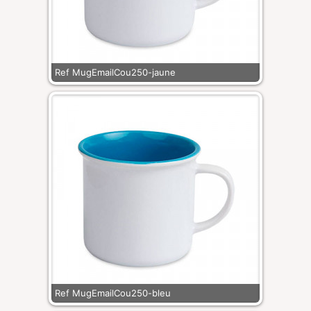
Ref MugEmailCou250-jaune
Ref MugEmailCou250-bleu