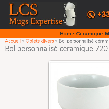
Aller
au
contenu
Home
Céramique
M
Accueil
»
Objets divers
»
Bol personnalisé céram
Bol personnalisé céramique 720