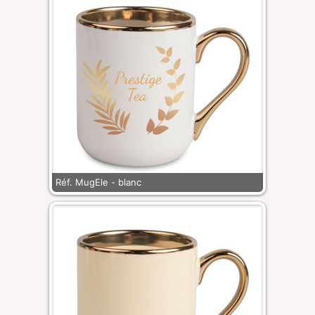
Réf. MugEle - blanc