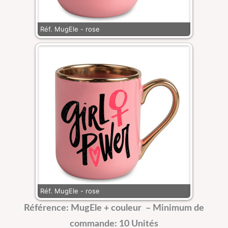
Réf. MugEle - rose
Réf. MugEle - rose
Référence: MugEle + couleur –
Minimum de
commande: 10 Unités