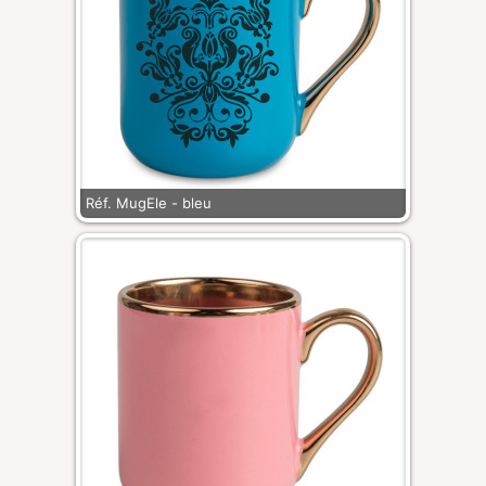
Réf. MugEle - bleu