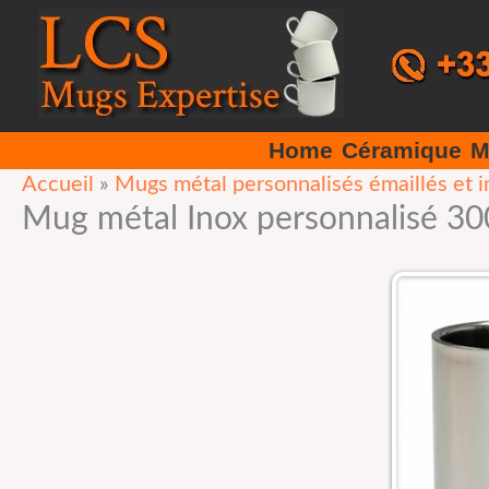
Aller
au
contenu
Home
Céramique
M
Accueil
»
Mugs métal personnalisés émaillés et i
Mug métal Inox personnalisé 30