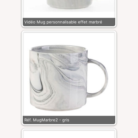
Vidéo Mug personnalisable effet marbré
Réf. MugMarbre2 - gris