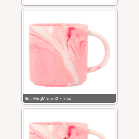
Réf. MugMarbre2 - rose