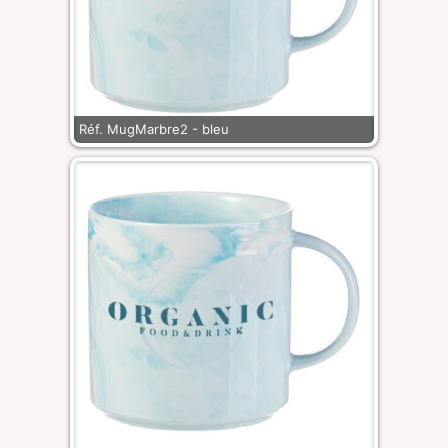
Réf. MugMarbre2 - bleu